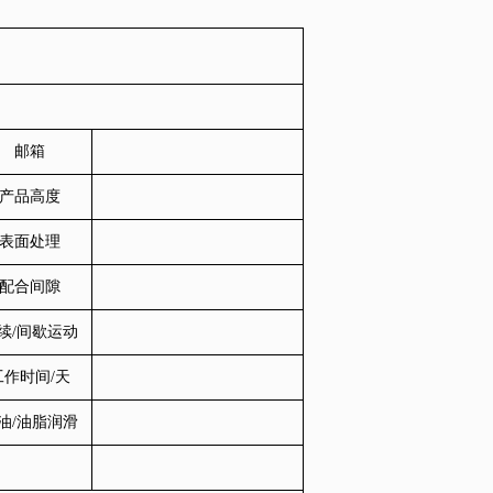
邮箱
产品高度
表面处理
配合间隙
续/间歇运动
工作时间/天
油/油脂润滑