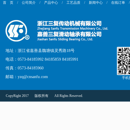
首 页
/
公司简介
/
产品中心
/
工艺品质
/
新闻中心
/
在线订单
/
地址：浙江省嘉善县魏塘镇灵秀路18号
电话：0573-84185992 84185859 84185991
传真：0573-84185960
邮箱：yzq@cnsanfu.com
手机
CopyRight 2017
版权所有
All Rights Reserved.